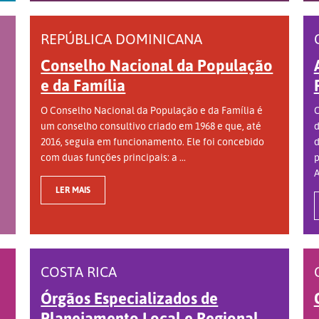
REPÚBLICA DOMINICANA
Conselho Nacional da População
e da Família
O Conselho Nacional da População e da Família é
O
um conselho consultivo criado em 1968 e que, até
d
2016, seguia em funcionamento. Ele foi concebido
d
com duas funções principais: a ...
p
A
LER MAIS
COSTA RICA
Órgãos Especializados de
Planejamento Local e Regional