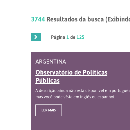
3744
Resultados da busca (Exibindo
Página
1
de
125
ARGENTINA
Observatório de Políticas
Públicas
A descrição ainda não está disponível em português
mas você pode vê-la em inglês ou espanhol.
LER MAIS