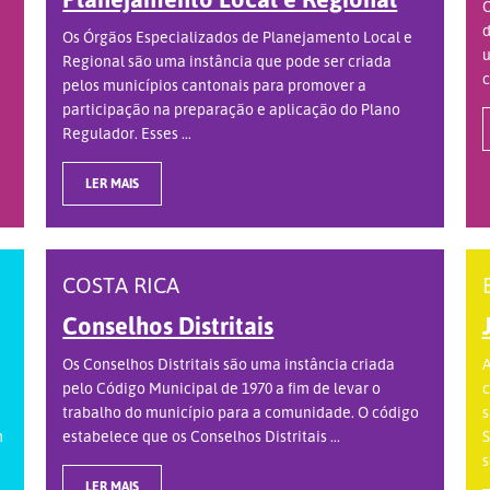
O
d
Os Órgãos Especializados de Planejamento Local e
u
Regional são uma instância que pode ser criada
c
pelos municípios cantonais para promover a
participação na preparação e aplicação do Plano
Regulador. Esses ...
LER MAIS
COSTA RICA
Conselhos Distritais
Os Conselhos Distritais são uma instância criada
A
pelo Código Municipal de 1970 a fim de levar o
c
trabalho do município para a comunidade. O código
s
m
estabelece que os Conselhos Distritais ...
S
s
LER MAIS