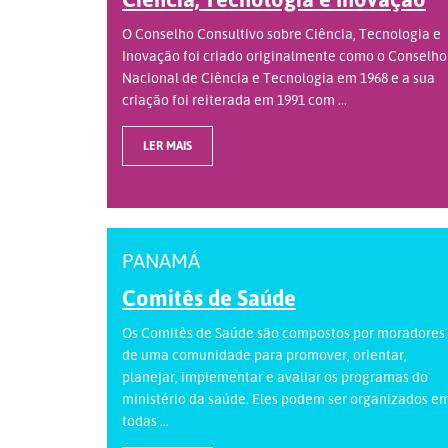
O Conselho Consultivo sobre Ciência, Tecnologia e
Inovação foi criado originalmente como o Conselho
Nacional de Ciência e Tecnologia em 1968 e a sua
criação foi reiterada em 1991 com ...
LER MAIS
PANAMÁ
Comitês de Saúde
Os Comitês de Saúde são compostos por moradores
de uma comunidade para promover, orientar,
planejar, implementar e avaliar os programas do
ministério da saúde. Eles podem ser organizados e
todas ...