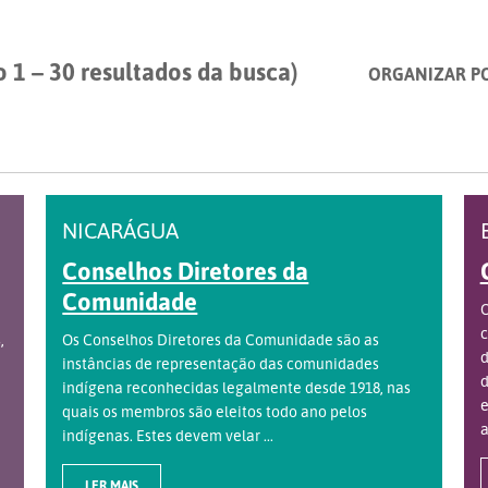
 1 – 30 resultados da busca)
ORGANIZAR P
NICARÁGUA
Conselhos Diretores da
Comunidade
O
c
,
Os Conselhos Diretores da Comunidade são as
d
instâncias de representação das comunidades
d
indígena reconhecidas legalmente desde 1918, nas
e
quais os membros são eleitos todo ano pelos
a
indígenas. Estes devem velar ...
LER MAIS