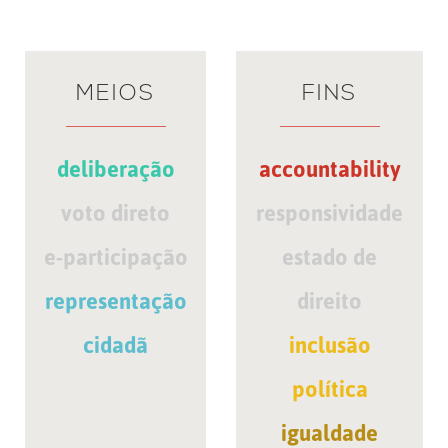
MEIOS
FINS
deliberação
accountability
voto direto
responsividade
e-participação
estado de
representação
direito
cidadã
inclusão
política
igualdade