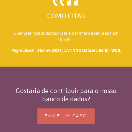
COMO CITAR
Quer usar nossos dados? Este é o formato a ser usado em
citações:
Pogrebinschi, Thamy. (2017). LATINNO Dataset. Berlin: WZB.
Gostaria de contribuir para o nosso
banco de dados?
ENVIE UM CASO