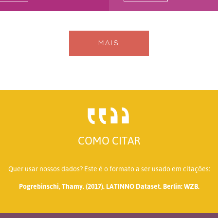
MAIS
COMO CITAR
Quer usar nossos dados? Este é o formato a ser usado em citações:
Pogrebinschi, Thamy. (2017). LATINNO Dataset. Berlin: WZB.