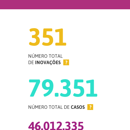
351
NÚMERO TOTAL
DE
INOVAÇÕES
?
79.351
NÚMERO TOTAL DE
CASOS
?
46.012.335