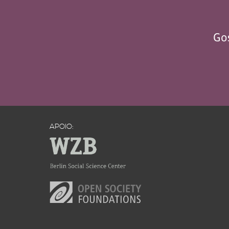
Gos
APOIO: