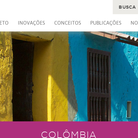
BUSCA
ETO
INOVAÇÕES
CONCEITOS
PUBLICAÇÕES
NO
COLÔMBIA