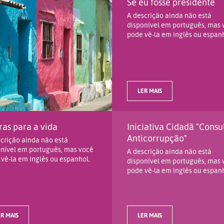
Se eu fosse presidente
A descrição ainda não está
disponível em português, mas 
pode vê-la em inglês ou espanh
LER MAIS
as para a vida
Iniciativa Cidadã "Consu
Anticorrupção"
crição ainda não está
nível em português, mas você
A descrição ainda não está
vê-la em inglês ou espanhol.
disponível em português, mas 
pode vê-la em inglês ou espanh
R MAIS
LER MAIS