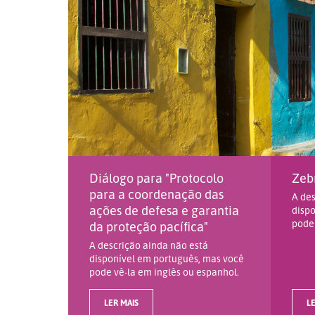
Diálogo para "Protocolo
Zebr
para a coordenação das
A des
ações de defesa e garantia
dispo
pode 
da proteção pacífica"
A descrição ainda não está
disponível em português, mas você
pode vê-la em inglês ou espanhol.
LER MAIS
LE