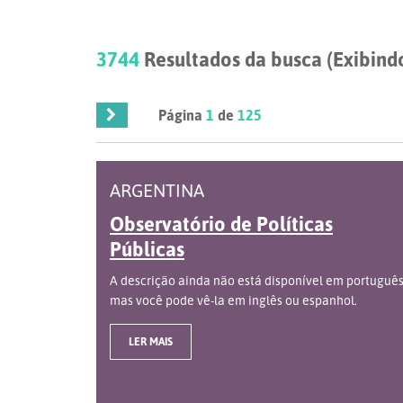
3744
Resultados da busca (Exibindo
Página
1
de
125
ARGENTINA
Observatório de Políticas
Públicas
A descrição ainda não está disponível em português
mas você pode vê-la em inglês ou espanhol.
LER MAIS