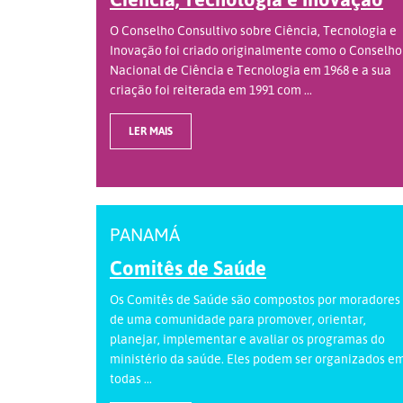
O Conselho Consultivo sobre Ciência, Tecnologia e
Inovação foi criado originalmente como o Conselho
Nacional de Ciência e Tecnologia em 1968 e a sua
criação foi reiterada em 1991 com ...
LER MAIS
PANAMÁ
Comitês de Saúde
Os Comitês de Saúde são compostos por moradores
de uma comunidade para promover, orientar,
planejar, implementar e avaliar os programas do
ministério da saúde. Eles podem ser organizados e
todas ...