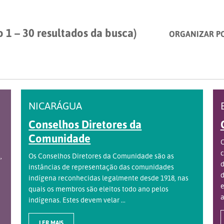
 1 – 30 resultados da busca)
ORGANIZAR P
NICARÁGUA
Conselhos Diretores da
Comunidade
O
c
,
Os Conselhos Diretores da Comunidade são as
d
instâncias de representação das comunidades
d
indígena reconhecidas legalmente desde 1918, nas
e
quais os membros são eleitos todo ano pelos
a
indígenas. Estes devem velar ...
LER MAIS