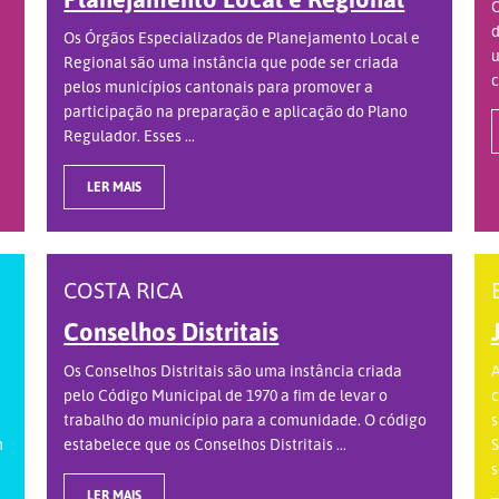
O
d
Os Órgãos Especializados de Planejamento Local e
u
Regional são uma instância que pode ser criada
c
pelos municípios cantonais para promover a
participação na preparação e aplicação do Plano
Regulador. Esses ...
LER MAIS
COSTA RICA
Conselhos Distritais
Os Conselhos Distritais são uma instância criada
A
pelo Código Municipal de 1970 a fim de levar o
c
trabalho do município para a comunidade. O código
s
m
estabelece que os Conselhos Distritais ...
S
s
LER MAIS