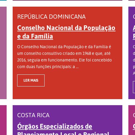
REPÚBLICA DOMINICANA
Conselho Nacional da População
e da Família
O Conselho Nacional da População e da Família é
O
um conselho consultivo criado em 1968 e que, até
d
2016, seguia em funcionamento. Ele foi concebido
d
com duas funções principais: a ...
p
A
LER MAIS
COSTA RICA
Órgãos Especializados de
Planejamento Local e Regional