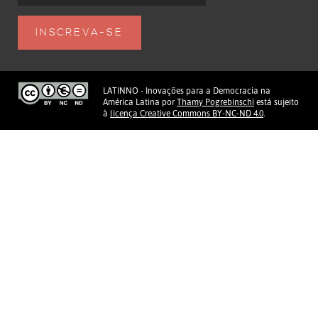
LATINNO - Inovações para a Democracia na
América Latina
por
Thamy Pogrebinschi
está sujeito
à
licença Creative Commons BY-NC-ND 4.0
.