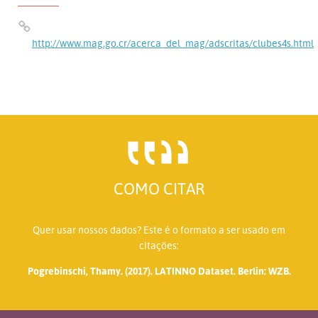
http://www.mag.go.cr/acerca_del_mag/adscritas/clubes4s.html
COMO CITAR
Quer usar nossos dados? Este é o formato a ser usado em
citações:
Pogrebinschi, Thamy. (2017). LATINNO Dataset. Berlin: WZB.