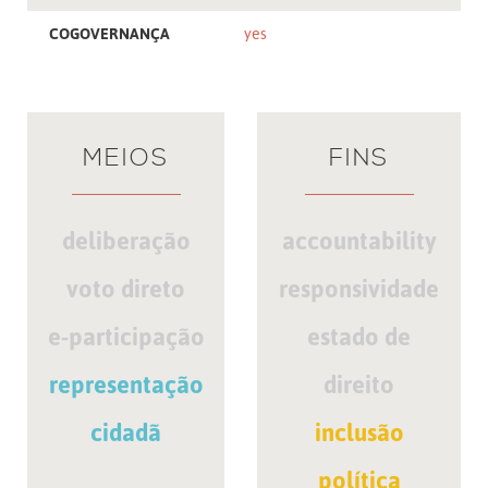
COGOVERNANÇA
yes
MEIOS
FINS
deliberação
accountability
voto direto
responsividade
e-participação
estado de
representação
direito
cidadã
inclusão
política