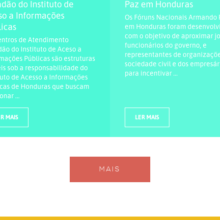
dão do Instituto de
Paz em Honduras
so a Informações
Os Fóruns Nacionais Armando 
icas
em Honduras foram desenvolv
com o objetivo de aproximar j
entros de Atendimento
funcionários do governo, e
ão do Instituto de Aceso a
representantes de organizaçõ
mações Públicas são estruturas
sociedade civil e dos empresár
s sob a responsabilidade do
para incentivar ...
tuto de Acesso a Informações
icas de Honduras que buscam
onar ...
R MAIS
LER MAIS
MAIS