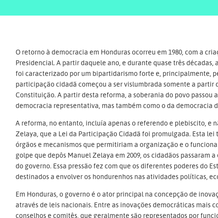
O retorno à democracia em Honduras ocorreu em 1980, com a cria
Presidencial. A partir daquele ano, e durante quase três décadas
foi caracterizado por um bipartidarismo forte e, principalmente, 
participação cidadã começou a ser vislumbrada somente a partir do
Constituição. A partir desta reforma, a soberania do povo passou
democracia representativa, mas também como o da democracia di
A reforma, no entanto, incluía apenas o referendo e plebiscito, e 
Zelaya, que a Lei da Participação Cidadã foi promulgada. Esta lei
órgãos e mecanismos que permitiriam a organização e o funciona
golpe que depôs Manuel Zelaya em 2009, os cidadãos passaram a e
do governo. Essa pressão fez com que os diferentes poderes do E
destinados a envolver os hondurenhos nas atividades políticas, ec
Em Honduras, o governo é o ator principal na concepção de inova
através de leis nacionais. Entre as inovações democráticas mais 
conselhos e comitês, que geralmente são representados por funcio