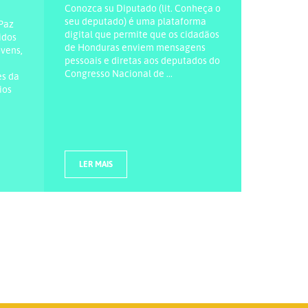
Conozca su Diputado (lit. Conheça o
seu deputado) é uma plataforma
Paz
digital que permite que os cidadãos
idos
de Honduras enviem mensagens
ovens,
pessoais e diretas aos deputados do
Congresso Nacional de ...
es da
ios
LER MAIS