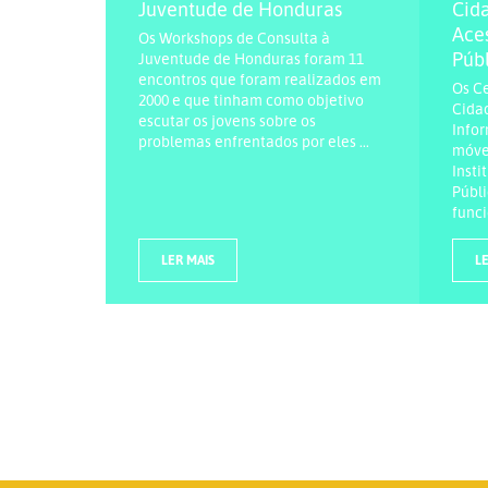
Juventude de Honduras
Cida
Ace
Os Workshops de Consulta à
Públ
Juventude de Honduras foram 11
encontros que foram realizados em
Os C
2000 e que tinham como objetivo
Cidad
escutar os jovens sobre os
Infor
problemas enfrentados por eles ...
móvei
Insti
Públ
funci
LER MAIS
LE