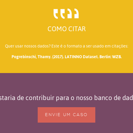
COMO CITAR
Quer usar nossos dados? Este é o formato a ser usado em citações:
Pogrebinschi, Thamy. (2017). LATINNO Dataset. Berlin: WZB.
taria de contribuir para o nosso banco de da
ENVIE UM CASO