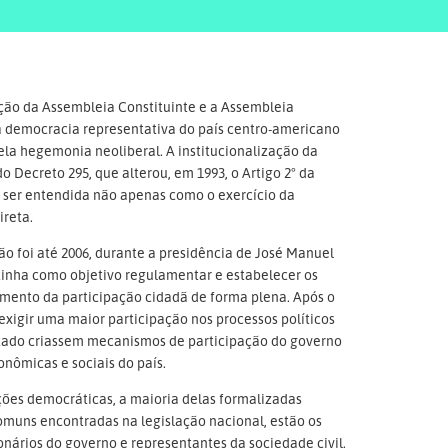
ção da Assembleia Constituinte e a Assembleia
, a democracia representativa do país centro-americano
pela hegemonia neoliberal. A institucionalização da
 Decreto 295, que alterou, em 1993, o Artigo 2° da
 a ser entendida não apenas como o exercício da
reta.
não foi até 2006, durante a presidência de José Manuel
 tinha como objetivo regulamentar e estabelecer os
mento da participação cidadã de forma plena. Após o
xigir uma maior participação nos processos políticos
stado criassem mecanismos de participação do governo
onômicas e sociais do país.
ções democráticas, a maioria delas formalizadas
comuns encontradas na legislação nacional, estão os
nários do governo e representantes da sociedade civil.