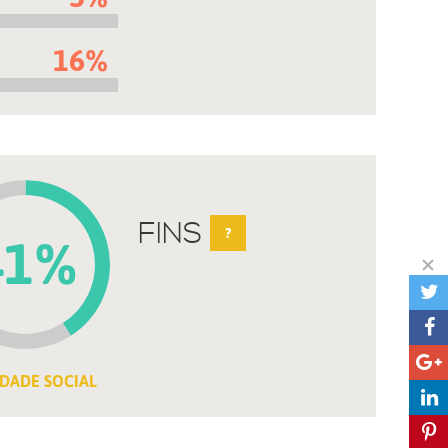
16%
FINS
?
41%
DADE SOCIAL