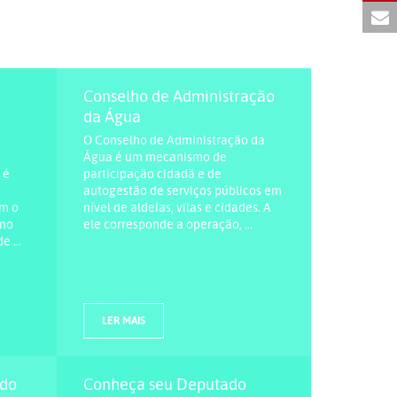
Conselho de Administração
da Água
O Conselho de Administração da
Água é um mecanismo de
 é
participação cidadã e de
autogestão de serviços públicos em
om o
nível de aldeias, vilas e cidades. A
 no
ele corresponde a operação, ...
 ...
LER MAIS
ndo
Conheça seu Deputado