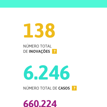
138
NÚMERO TOTAL
DE
INOVAÇÕES
?
6.246
NÚMERO TOTAL DE
CASOS
?
660.224