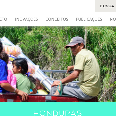
BUSCA
ETO
INOVAÇÕES
CONCEITOS
PUBLICAÇÕES
NO
HONDURAS