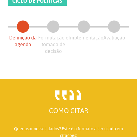
CICLO DE POLÍTICAS
Definição da
Formulação e
Implementação
Avaliação
agenda
tomada de
decisão
COMO CITAR
Quer usar nossos dados? Este é o formato a ser usado em
citações: