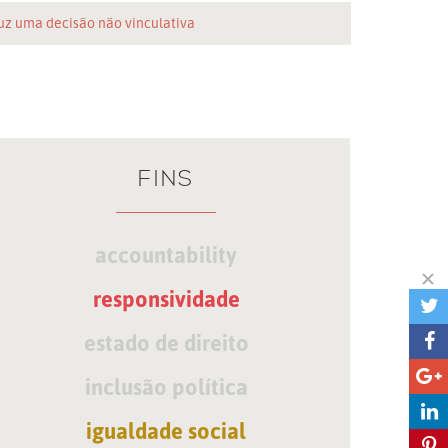
uz uma decisão não vinculativa
FINS
accountability
responsividade
estado de direito
inclusão política
igualdade social