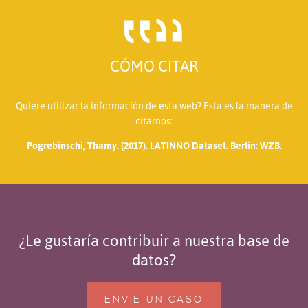
CÓMO CITAR
Quiere utilizar la información de esta web? Esta es la manera de
citarnos:
Pogrebinschi, Thamy. (2017). LATINNO Dataset. Berlin: WZB.
¿Le gustaría contribuir a nuestra base de
datos?
ENVÍE UN CASO