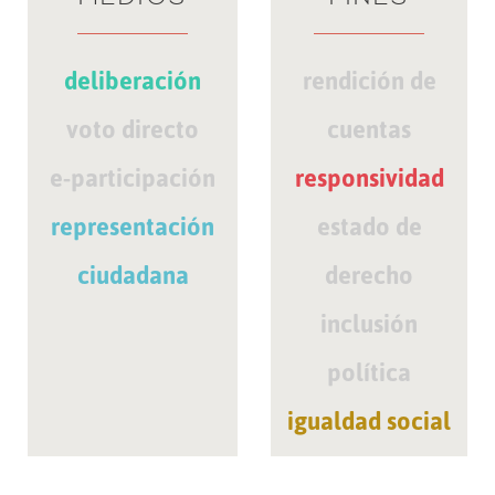
deliberación
rendición de
voto directo
cuentas
e-participación
responsividad
representación
estado de
ciudadana
derecho
inclusión
política
igualdad social