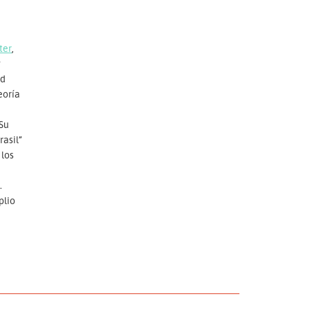
ter
,
y
ad
eoría
 Su
rasil”
 los
.
plio