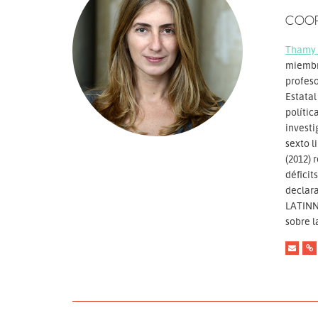
COO
Thamy 
miembro
profes
Estatal
polític
investi
sexto l
(2012) 
déficit
declara
LATINN
sobre l