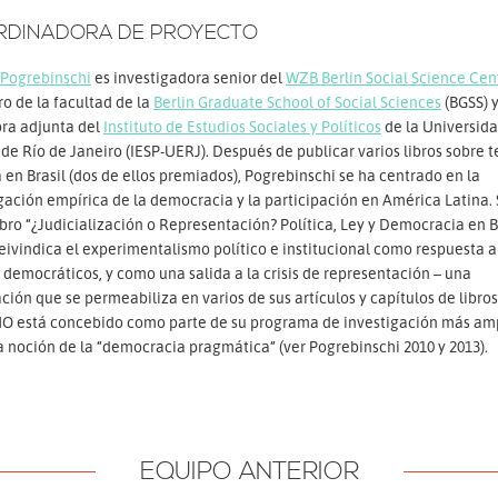
RDINADORA DE PROYECTO
Pogrebinschi
es investigadora senior del
WZB Berlin Social Science Cen
 de la facultad de la
Berlin Graduate School of Social Sciences
(BGSS) 
ora adjunta del
Instituto de Estudios Sociales y Políticos
de la Universid
 de Río de Janeiro (IESP-UERJ). Después de publicar varios libros sobre t
a en Brasil (dos de ellos premiados), Pogrebinschi se ha centrado en la
gación empírica de la democracia y la participación en América Latina.
ibro “¿Judicialización o Representación? Política, Ley y Democracia en B
reivindica el experimentalismo político e institucional como respuesta a
s democráticos, y como una salida a la crisis de representación – una
ción que se permeabiliza en varios de sus artículos y capítulos de libros
O está concebido como parte de su programa de investigación más am
a noción de la “democracia pragmática” (ver Pogrebinschi 2010 y 2013).
EQUIPO ANTERIOR