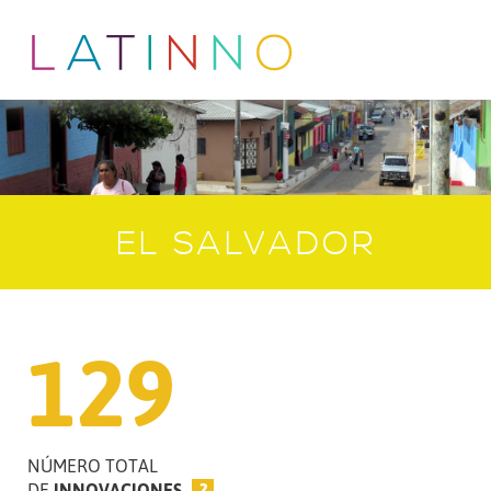
EL SALVADOR
129
NÚMERO TOTAL
DE
INNOVACIONES
?