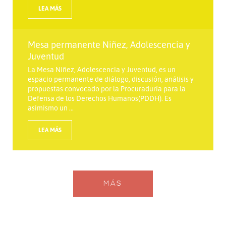
LEA MÁS
Mesa permanente Niñez, Adolescencia y
Juventud
La Mesa Niñez, Adolescencia y Juventud, es un
espacio permanente de diálogo, discusión, análisis y
propuestas convocado por la Procuraduría para la
Defensa de los Derechos Humanos(PDDH). Es
asimismo un ...
LEA MÁS
MÁS