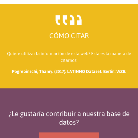
CÓMO CITAR
Quiere utilizar la información de esta web? Esta es la manera de
citarnos:
Pogrebinschi, Thamy. (2017). LATINNO Dataset. Berlin: WZB.
¿Le gustaría contribuir a nuestra base de
datos?