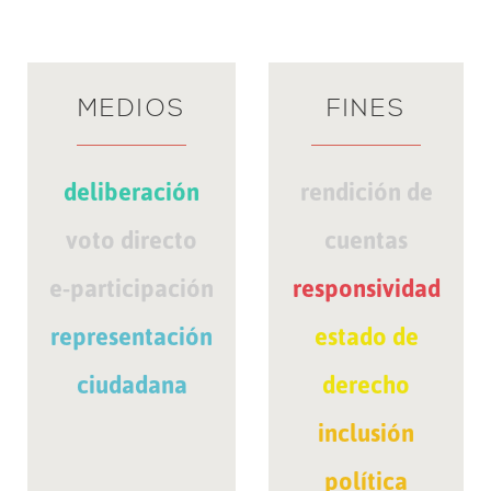
MEDIOS
FINES
deliberación
rendición de
voto directo
cuentas
e-participación
responsividad
representación
estado de
ciudadana
derecho
inclusión
política