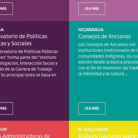
 MÁS
LEA MÁS
IA
NICARAGUA
vatorio de Políticas
Consejos de Ancianos
cas y Sociales
Los Consejos de Ancianos son
instituciones tradicionales de 
ervatorio de Políticas Públicas
comunidades indígenas, los cu
les” forma parte del “Instituto
existen desde la época preco
stigación, Interacción Social y
con el fin de mantener las trad
o de la Carrera de Trabajo
la identidad y la cultura ...
. Su principal tarea se basa en
 MÁS
LEA MÁS
DOR
EL SALVADOR
s Administradoras de
Diálogo Nacional sobre 