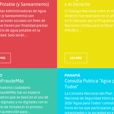
Potable (y Saneamiento)
y el Derecho
ntas Administradoras de Agua
El Diálogo Nacional sobre el VI
e (y Saneamiento) son
Derecho fue realizado en el a
aciones sociales sin fines de
en El Salvador por el Programa
ue tienen por finalidad prestar
Naciones Unidas para el Desar
icio de agua potable en la
(PNUD) y ...
ad. Solo serán ...
 MÁS
LEA MÁS
O
PANAMÁ
nFraudeMás
Consulta Publica "Agua 
Todos”
ervatorio ciudadano
raudeMás fue un espacio
La Consulta Nacional del Plan
pativo que se basó en el uso de
Nacional de Seguridad Hídrica
digitales y no-digitales con el
2050 "Agua para Todos" consist
to de fortalecer el proceso
Foros en los que participaron 
 la elección para ...
organizados y la sociedad en 