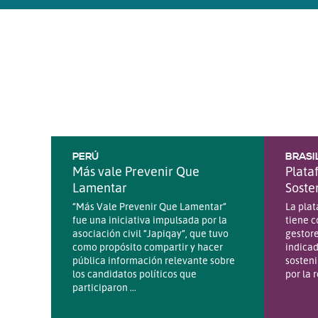
PERÚ
BRASI
Más vale Prevenir Que
Plata
Lamentar
Soste
“Más Vale Prevenir Que Lamentar”
La pla
fue una iniciativa impulsada por la
tiene c
asociación civil “Japiqay”, que tuvo
gestore
como propósito compartir y hacer
indicad
pública información relevante sobre
sosteni
los candidatos políticos que
por la 
participaron ...