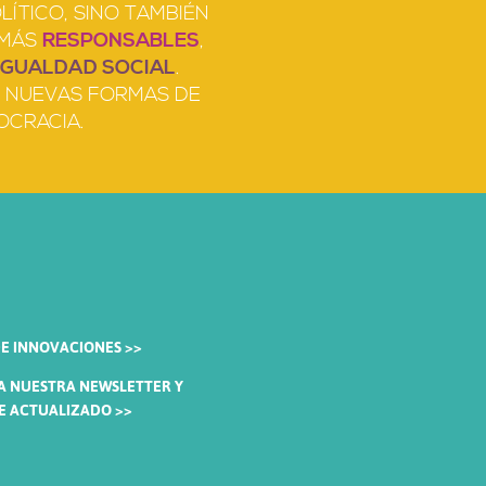
ÍTICO, SINO TAMBIÉN
 MÁS
RESPONSABLES
,
IGUALDAD SOCIAL
.
AS NUEVAS FORMAS DE
OCRACIA.
E INNOVACIONES >>
 A NUESTRA NEWSLETTER Y
 ACTUALIZADO >>