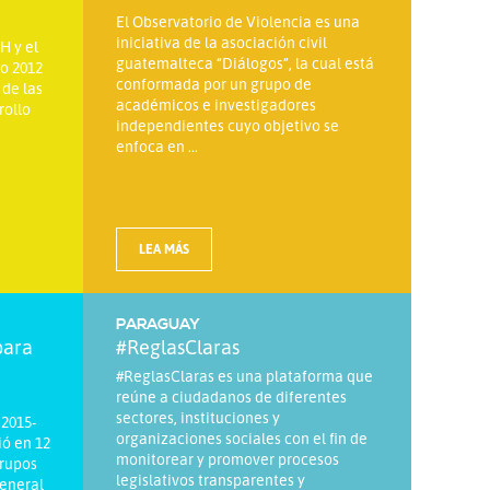
El Observatorio de Violencia es una
iniciativa de la asociación civil
H y el
guatemalteca “Diálogos”, la cual está
ño 2012
conformada por un grupo de
 de las
académicos e investigadores
rollo
independientes cuyo objetivo se
enfoca en ...
LEA MÁS
PARAGUAY
para
#ReglasClaras
#ReglasClaras es una plataforma que
reúne a ciudadanos de diferentes
sectores, instituciones y
 2015-
organizaciones sociales con el fin de
ió en 12
monitorear y promover procesos
grupos
legislativos transparentes y
general