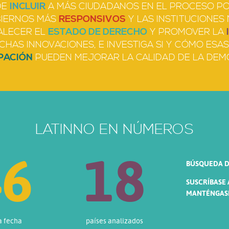
DE
INCLUIR
A MÁS CIUDADANOS EN EL PROCESO POL
BIERNOS MÁS
RESPONSIVOS
Y LAS INSTITUCIONES
ALECER EL
ESTADO DE DERECHO
Y PROMOVER LA
CHAS INNOVACIONES, E INVESTIGA SI Y CÓMO ES
PACIÓN
PUEDEN MEJORAR LA CALIDAD DE LA DEM
LATINNO EN NÚMEROS
95
18
BÚSQUEDA D
SUSCRÍBASE
MANTÉNGASE
a fecha
países analizados