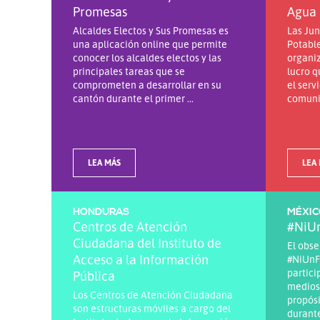
Promesas
Agua 
Alcaldes Electos y Sus Promesas es
Las Ju
una aplicación online que permite
Potabl
conocer los alcaldes electos y las
organiz
principales tareas que se
lucro q
comprometen a desarrollar en su
el serv
cantón durante el primer ...
comunid
LEA MÁS
LEA
HONDURAS
MÉXIC
Centros de Atención
#NiU
Ciudadana del Instituto de
El obs
Acceso a la Información
#NiUnF
partici
Pública
medios 
Los Centros de Atención Ciudadana
propósi
son estructuras móviles a cargo del
durante