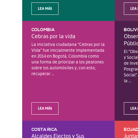
LEA MÁS
LEA
COLOMBIA
BOLIV
Cebras por la vida
Obser
Públi
La iniciativa ciudadana “Cebras por la
Vida” fue inicialmente implementada
El “Obs
en 2014 en Bogotá, Colombia como
y Socia
una forma de priorizar a los peatones
de Inve
sobre los automóviles y, con esto,
Posgrad
recuperar ...
Social”
la ...
LEA MÁS
LEA
COSTA RICA
ECUA
Alcaldes Electos y Sus
Junta