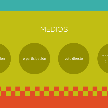
MEDIOS
repr
ión
e-participación
voto directo
c