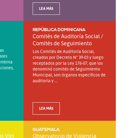
LEA MÁS
REPÚBLICA DOMINICANA
Comités de Auditoría Social /
Comités de Seguimiento
las
Los Comités de Auditoría Social,
ales
creados por Decreto N° 39-03 y luego
lombina
receptados por la Ley 176-07, que los
iciones,
denominó comités de Seguimiento
Municipal, son órganos específicos de
auditoría y ...
LEA MÁS
GUATEMALA
el VIH
Observatorio de Violencia