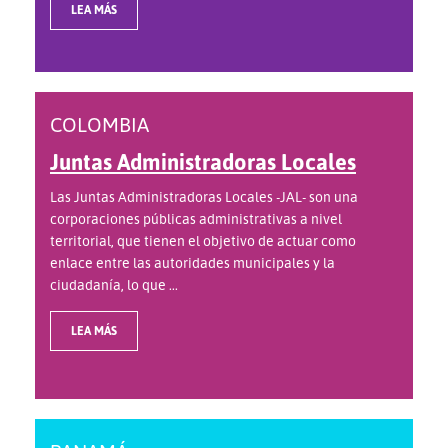
LEA MÁS
COLOMBIA
Juntas Administradoras Locales
Las Juntas Administradoras Locales -JAL- son una
corporaciones públicas administrativas a nivel
territorial, que tienen el objetivo de actuar como
enlace entre las autoridades municipales y la
ciudadanía, lo que ...
LEA MÁS