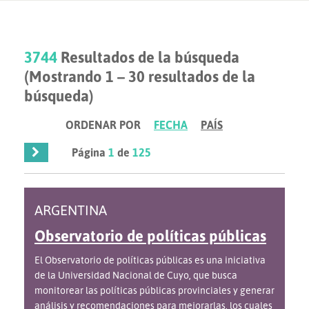
3744
Resultados de la búsqueda
(Mostrando 1 – 30 resultados de la
búsqueda)
ORDENAR POR
FECHA
PAÍS
Página
1
de
125
ARGENTINA
Observatorio de políticas públicas
El Observatorio de políticas públicas es una iniciativa
de la Universidad Nacional de Cuyo, que busca
monitorear las políticas públicas provinciales y generar
análisis y recomendaciones para mejorarlas, los cuales