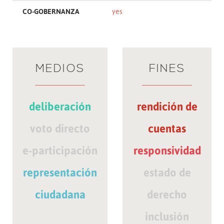
CO-GOBERNANZA
yes
MEDIOS
FINES
deliberación
rendición de
voto directo
cuentas
e-participación
responsividad
representación
estado de
ciudadana
derecho
inclusión