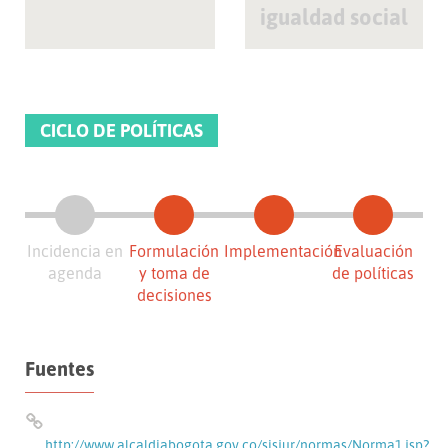
igualdad social
CICLO DE POLÍTICAS
Incidencia en
Formulación
Implementación
Evaluación
agenda
y toma de
de políticas
decisiones
Fuentes
http://www.alcaldiabogota.gov.co/sisjur/normas/Norma1.jsp?