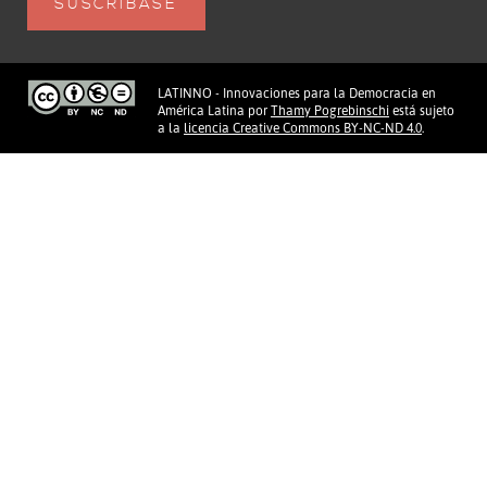
LATINNO - Innovaciones para la Democracia en
América Latina
por
Thamy Pogrebinschi
está sujeto
a la
licencia Creative Commons BY-NC-ND 4.0
.