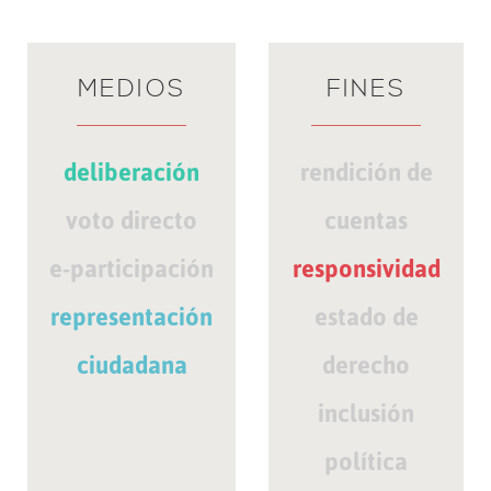
MEDIOS
FINES
deliberación
rendición de
voto directo
cuentas
e-participación
responsividad
representación
estado de
ciudadana
derecho
inclusión
política