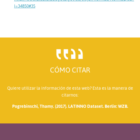
i=34850#35
CÓMO CITAR
Quiere utilizar la información de esta web? Esta es la manera de
citarnos:
Pogrebinschi, Thamy. (2017). LATINNO Dataset. Berlin: WZB.