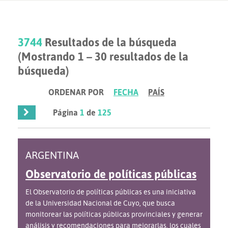
3744
Resultados de la búsqueda
(Mostrando 1 – 30 resultados de la
búsqueda)
ORDENAR POR
FECHA
PAÍS
Página
1
de
125
ARGENTINA
Observatorio de políticas públicas
El Observatorio de políticas públicas es una iniciativa
de la Universidad Nacional de Cuyo, que busca
monitorear las políticas públicas provinciales y generar
análisis y recomendaciones para mejorarlas, los cuales