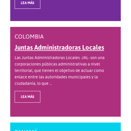
LEA MÁS
COLOMBIA
Juntas Administradoras Locales
Las Juntas Administradoras Locales -JAL- son una
corporaciones públicas administrativas a nivel
territorial, que tienen el objetivo de actuar como
enlace entre las autoridades municipales y la
ciudadanía, lo que ...
LEA MÁS