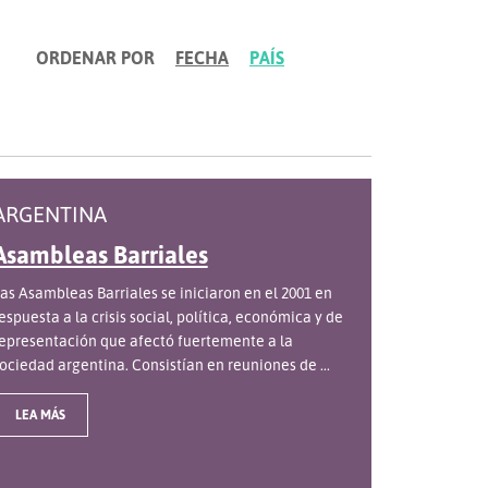
ORDENAR POR
FECHA
PAÍS
ARGENTINA
Asambleas Barriales
as Asambleas Barriales se iniciaron en el 2001 en
espuesta a la crisis social, política, económica y de
epresentación que afectó fuertemente a la
ociedad argentina. Consistían en reuniones de ...
LEA MÁS