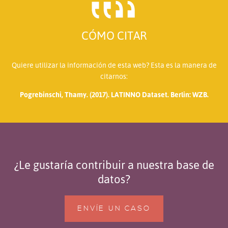
CÓMO CITAR
Quiere utilizar la información de esta web? Esta es la manera de
citarnos:
Pogrebinschi, Thamy. (2017). LATINNO Dataset. Berlin: WZB.
¿Le gustaría contribuir a nuestra base de
datos?
ENVÍE UN CASO