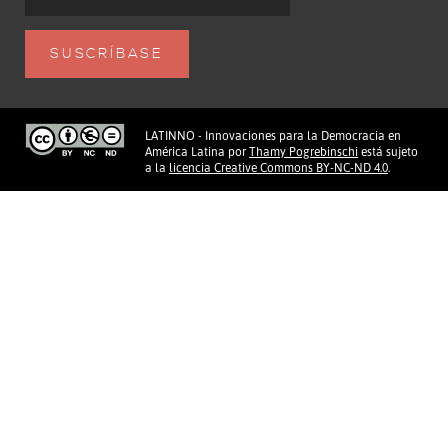
LATINNO - Innovaciones para la Democracia en
América Latina
por
Thamy Pogrebinschi
está sujeto
a la
licencia Creative Commons BY-NC-ND 4.0
.