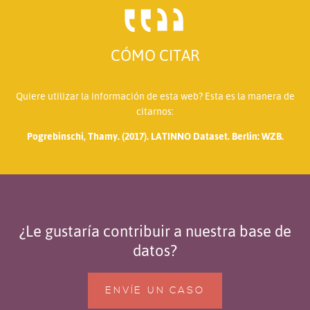
CÓMO CITAR
Quiere utilizar la información de esta web? Esta es la manera de
citarnos:
Pogrebinschi, Thamy. (2017). LATINNO Dataset. Berlin: WZB.
¿Le gustaría contribuir a nuestra base de
datos?
ENVÍE UN CASO