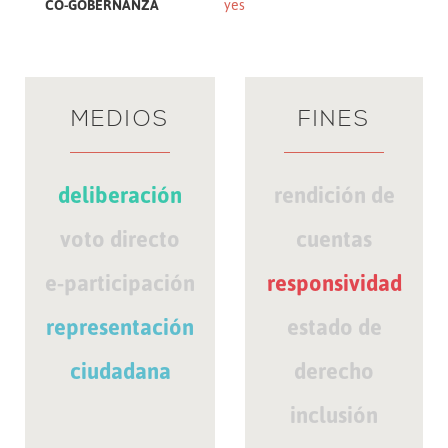
CO-GOBERNANZA
yes
MEDIOS
FINES
deliberación
rendición de
voto directo
cuentas
e-participación
responsividad
representación
estado de
ciudadana
derecho
inclusión