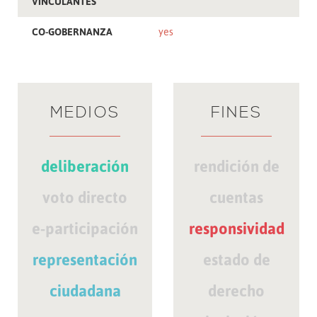
VINCULANTES
CO-GOBERNANZA
yes
MEDIOS
FINES
deliberación
rendición de
voto directo
cuentas
e-participación
responsividad
representación
estado de
ciudadana
derecho