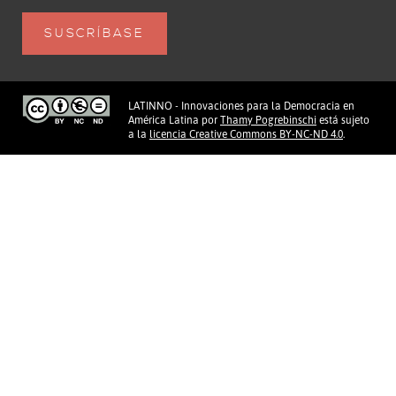
LATINNO - Innovaciones para la Democracia en
América Latina
por
Thamy Pogrebinschi
está sujeto
a la
licencia Creative Commons BY-NC-ND 4.0
.