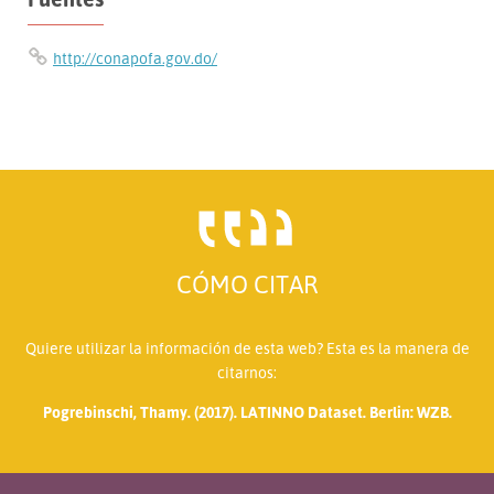
http://conapofa.gov.do/
CÓMO CITAR
Quiere utilizar la información de esta web? Esta es la manera de
citarnos:
Pogrebinschi, Thamy. (2017). LATINNO Dataset. Berlin: WZB.