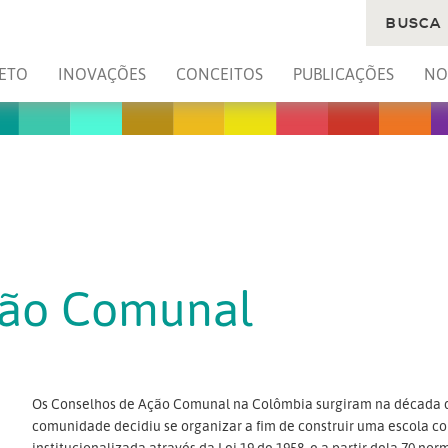
BUSCA
ETO
INOVAÇÕES
CONCEITOS
PUBLICAÇÕES
NO
ção Comunal
Os Conselhos de Ação Comunal na Colômbia surgiram na década d
comunidade decidiu se organizar a fim de construir uma escola co
institucionalizada através da Lei 19 de 1958, e a partir dela 70 norm