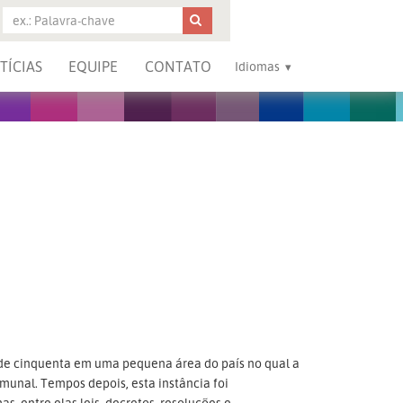
TÍCIAS
EQUIPE
CONTATO
Idiomas
e cinquenta em uma pequena área do país no qual a
munal. Tempos depois, esta instância foi
as, entre elas leis, decretos, resoluções e