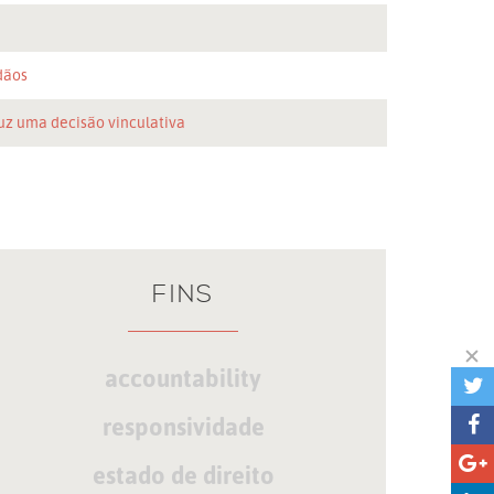
n
dãos
uz uma decisão vinculativa
FINS
accountability
responsividade
estado de direito