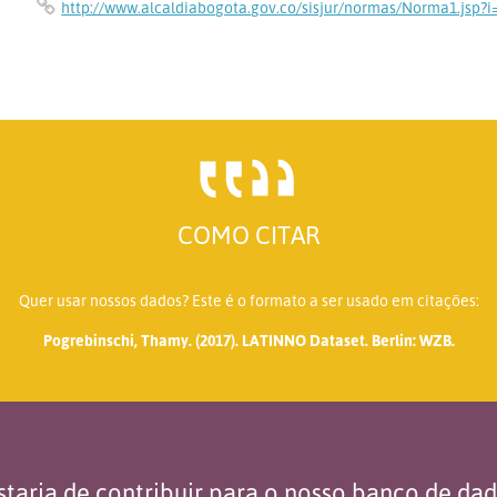
http://www.alcaldiabogota.gov.co/sisjur/normas/Norma1.jsp?i
COMO CITAR
Quer usar nossos dados? Este é o formato a ser usado em citações:
Pogrebinschi, Thamy. (2017). LATINNO Dataset. Berlin: WZB.
taria de contribuir para o nosso banco de da