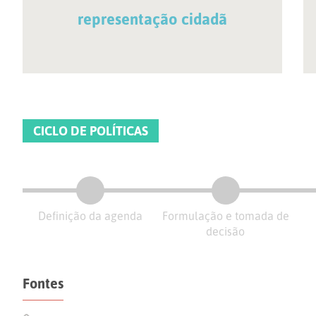
representação cidadã
CICLO DE POLÍTICAS
Definição da agenda
Formulação e tomada de
decisão
Fontes