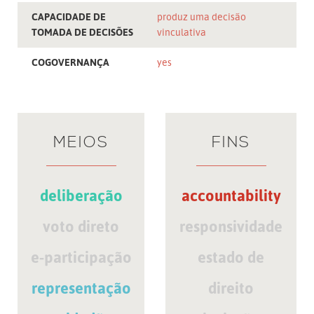
CAPACIDADE DE
produz uma decisão
TOMADA DE DECISÕES
vinculativa
COGOVERNANÇA
yes
MEIOS
FINS
deliberação
accountability
voto direto
responsividade
e-participação
estado de
representação
direito