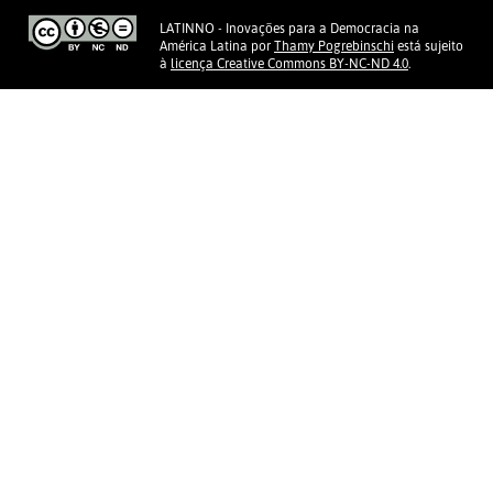
LATINNO - Inovações para a Democracia na
América Latina
por
Thamy Pogrebinschi
está sujeito
à
licença Creative Commons BY-NC-ND 4.0
.