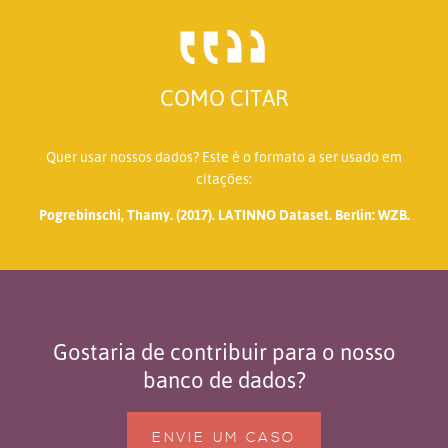
COMO CITAR
Quer usar nossos dados? Este é o formato a ser usado em
citações:
Pogrebinschi, Thamy. (2017). LATINNO Dataset. Berlin: WZB.
Gostaria de contribuir para o nosso
banco de dados?
ENVIE UM CASO