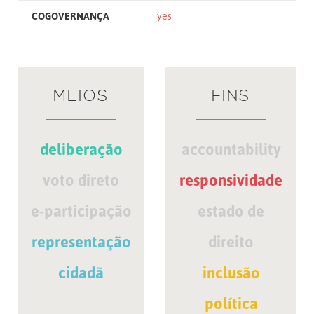
COGOVERNANÇA
yes
MEIOS
FINS
deliberação
accountability
voto direto
responsividade
e-participação
estado de
representação
direito
cidadã
inclusão
política