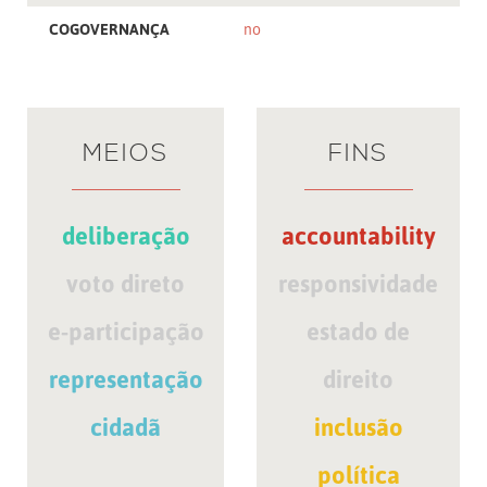
COGOVERNANÇA
no
MEIOS
FINS
deliberação
accountability
voto direto
responsividade
e-participação
estado de
representação
direito
cidadã
inclusão
política