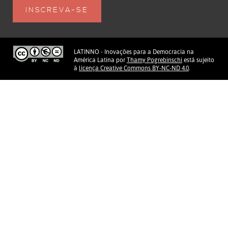
LATINNO - Inovações para a Democracia na
América Latina
por
Thamy Pogrebinschi
está sujeito
à
licença Creative Commons BY-NC-ND 4.0
.