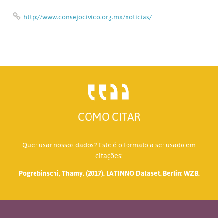
http://www.consejocivico.org.mx/noticias/
COMO CITAR
Quer usar nossos dados? Este é o formato a ser usado em
citações:
Pogrebinschi, Thamy. (2017). LATINNO Dataset. Berlin: WZB.