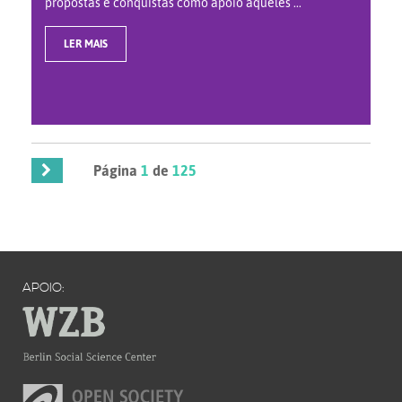
propostas e conquistas como apoio àqueles ...
LER MAIS
Página
1
de
125
APOIO: