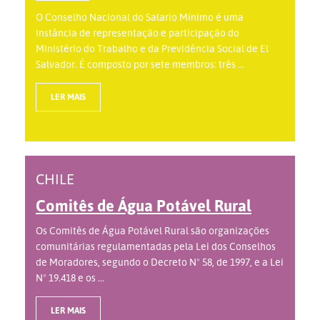
O Conselho Nacional do Salario Mínimo é uma
instância de representação e participação do
Ministério do Trabalho e da Previdência Social de El
Salvador. É composto por sete membros: três ...
LER MAIS
CHILE
Comitês de Água Potável Rural
Os Comitês de Água Potável Rural são organizações
comunitárias regulamentadas pela Lei dos Conselhos
de Moradores, segundo o Decreto Nº 58, de 1997, e a Lei
Nº 19.418 e os ...
LER MAIS