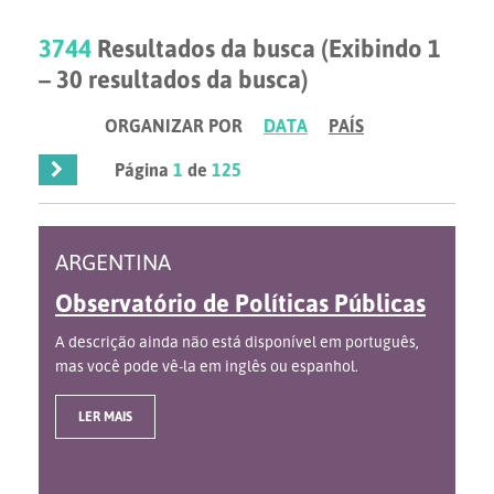
3744
Resultados da busca (Exibindo 1
– 30 resultados da busca)
ORGANIZAR POR
DATA
PAÍS
Página
1
de
125
ARGENTINA
Observatório de Políticas Públicas
A descrição ainda não está disponível em português,
mas você pode vê-la em inglês ou espanhol.
LER MAIS