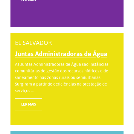
EL SALVADOR
Juntas Administradoras de Água
As Juntas Administradoras de Água são instâncias
comunitárias de gestão dos recursos hídricos e de
saneamento nas zonas rurais ou semiurbanas.
Surgiram a partir de deficiências na prestação de
serviços ...
LER MAIS