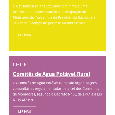
O Conselho Nacional do Salario Mínimo é uma
instância de representação e participação do
Ministério do Trabalho e da Previdência Social de El
Salvador. É composto por sete membros: três ...
LER MAIS
CHILE
Comitês de Água Potável Rural
Os Comitês de Água Potável Rural são organizações
comunitárias regulamentadas pela Lei dos Conselhos
de Moradores, segundo o Decreto Nº 58, de 1997, e a Lei
Nº 19.418 e os ...
LER MAIS