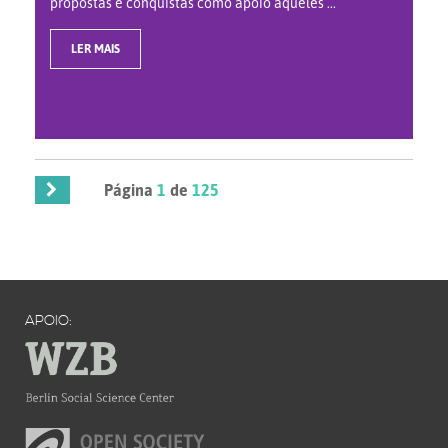
propostas e conquistas como apoio àqueles ...
LER MAIS
Página
1
de
125
APOIO: