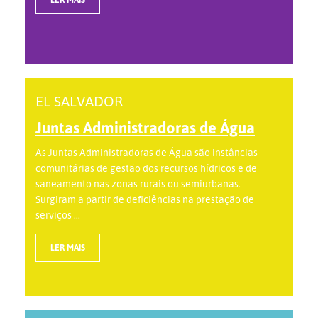
EL SALVADOR
Juntas Administradoras de Água
As Juntas Administradoras de Água são instâncias
comunitárias de gestão dos recursos hídricos e de
saneamento nas zonas rurais ou semiurbanas.
Surgiram a partir de deficiências na prestação de
serviços ...
LER MAIS