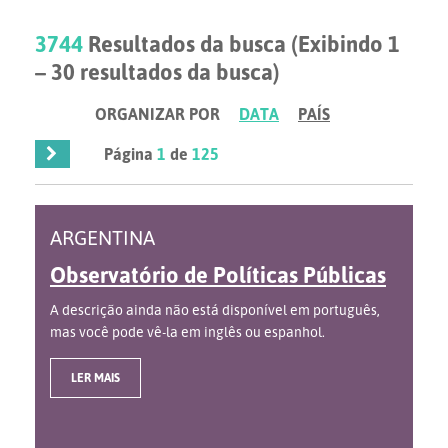
3744
Resultados da busca (Exibindo 1
– 30 resultados da busca)
ORGANIZAR POR
DATA
PAÍS
Página
1
de
125
ARGENTINA
Observatório de Políticas Públicas
A descrição ainda não está disponível em português,
mas você pode vê-la em inglês ou espanhol.
LER MAIS