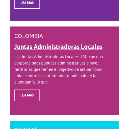
LEA MÁS
COLOMBIA
Juntas Administradoras Locales
Las Juntas Administradoras Locales -JAL- son una
corporaciones públicas administrativas a nivel
territorial, que tienen el objetivo de actuar como
enlace entre las autoridades municipales y la
ciudadanía, lo que ...
LEA MÁS