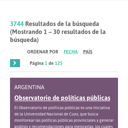
3744
Resultados de la búsqueda
(Mostrando 1 – 30 resultados de la
búsqueda)
ORDENAR POR
FECHA
PAÍS
Página
1
de
125
ARGENTINA
Observatorio de políticas públicas
El Observatorio de políticas públicas es una iniciativa
de la Universidad Nacional de Cuyo, que busca
monitorear las políticas públicas provinciales y generar
análisis y recomendaciones para mejorarlas, los cuales