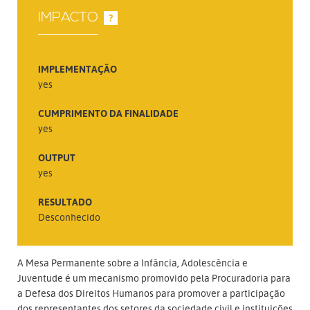
IMPACTO
?
IMPLEMENTAÇÃO
yes
CUMPRIMENTO DA FINALIDADE
yes
OUTPUT
yes
RESULTADO
Desconhecido
A Mesa Permanente sobre a Infância, Adolescência e
Juventude é um mecanismo promovido pela Procuradoria para
a Defesa dos Direitos Humanos para promover a participação
dos representantes dos setores da sociedade civil e instituições