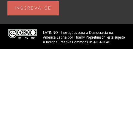
LATINNO - Inovações para a Democracia na
América Latina
por
Thamy Pogrebinschi
está sujeito
à
licença Creative Commons BY-NC-ND 4.0
.