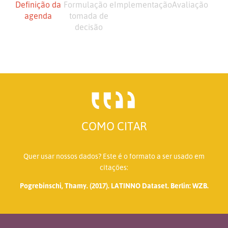
Definição da
Formulação e
Implementação
Avaliação
agenda
tomada de
decisão
COMO CITAR
Quer usar nossos dados? Este é o formato a ser usado em
citações:
Pogrebinschi, Thamy. (2017). LATINNO Dataset. Berlin: WZB.