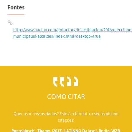
Fontes
http://www.nacion.com/gnfactory/investigacion/2016/eleccione
municipales/alcaldes/index.html?desktop=true
COMO CITAR
Quer usar nossos dados? Este é o formato a ser usado em
citações:
Pogrebinschi, Thamy. (2017). LATINNO Dataset. Berlin: WZB.