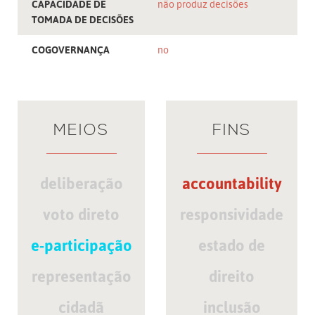
CAPACIDADE DE
não produz decisões
TOMADA DE DECISÕES
COGOVERNANÇA
no
MEIOS
FINS
deliberação
accountability
voto direto
responsividade
e-participação
estado de
representação
direito
cidadã
inclusão