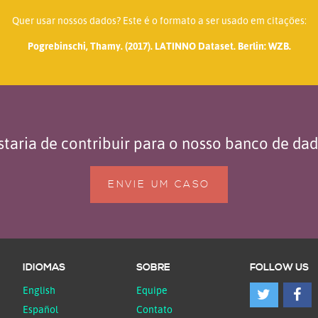
Quer usar nossos dados? Este é o formato a ser usado em citações:
Pogrebinschi, Thamy. (2017). LATINNO Dataset. Berlin: WZB.
taria de contribuir para o nosso banco de da
ENVIE UM CASO
IDIOMAS
SOBRE
FOLLOW US
English
Equipe
Español
Contato