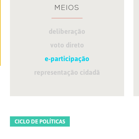
MEIOS
deliberação
voto direto
e-participação
representação cidadã
CICLO DE POLÍTICAS