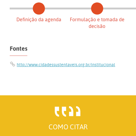
Definição da agenda
Formulação e tomada de
decisão
Fontes
http://www.cidadessustentaveis.org.br/institucional
COMO CITAR