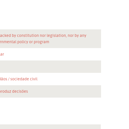
acked by constitution nor legislation, nor by any
rnmental policy or program
lar
n
dãos
sociedade civil
produz decisões