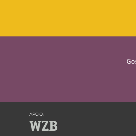
Gos
APOIO: