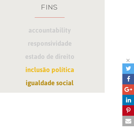
FINS
accountability
responsividade
estado de direito
inclusão política
igualdade social