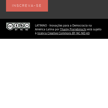
LATINNO - Inovações para a Democracia na
América Latina
por
Thamy Pogrebinschi
está sujeito
à
licença Creative Commons BY-NC-ND 4.0
.