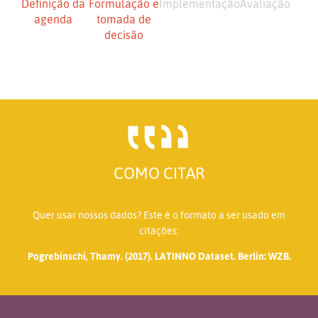
Definição da
Formulação e
Implementação
Avaliação
agenda
tomada de
decisão
COMO CITAR
Quer usar nossos dados? Este é o formato a ser usado em
citações:
Pogrebinschi, Thamy. (2017). LATINNO Dataset. Berlin: WZB.