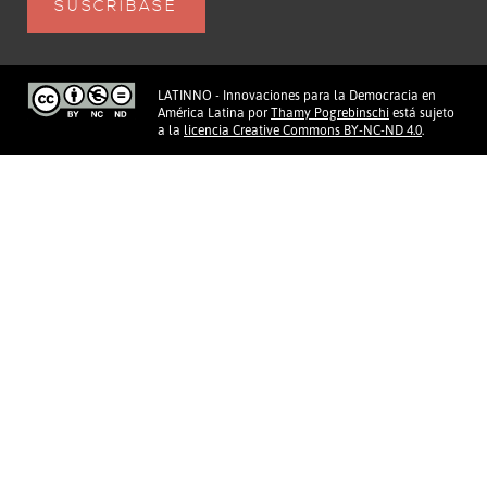
LATINNO - Innovaciones para la Democracia en
América Latina
por
Thamy Pogrebinschi
está sujeto
a la
licencia Creative Commons BY-NC-ND 4.0
.