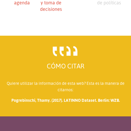
agenda
y toma de
de políticas
decisiones
CÓMO CITAR
Quiere utilizar la información de esta web? Esta es la manera de
citarnos:
Pogrebinschi, Thamy. (2017). LATINNO Dataset. Berlin: WZB.