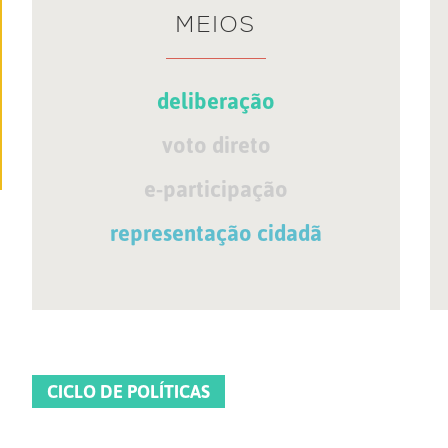
MEIOS
deliberação
voto direto
e-participação
representação cidadã
CICLO DE POLÍTICAS