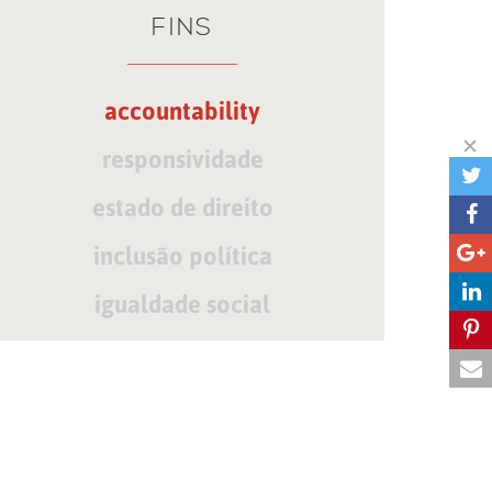
FINS
accountability
responsividade
estado de direito
inclusão política
igualdade social