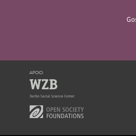
Gos
APOIO: