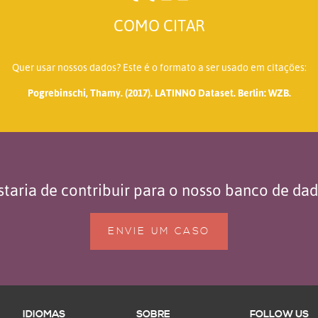
COMO CITAR
Quer usar nossos dados? Este é o formato a ser usado em citações:
Pogrebinschi, Thamy. (2017). LATINNO Dataset. Berlin: WZB.
taria de contribuir para o nosso banco de da
ENVIE UM CASO
IDIOMAS
SOBRE
FOLLOW US