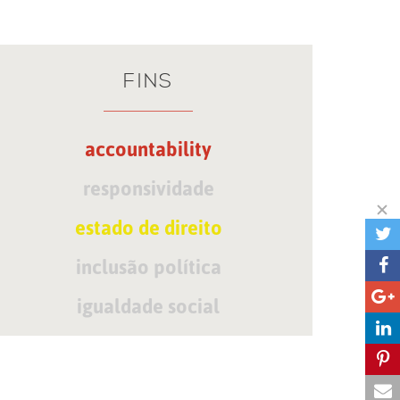
FINS
accountability
responsividade
estado de direito
inclusão política
igualdade social