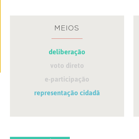
MEIOS
deliberação
voto direto
e-participação
representação cidadã