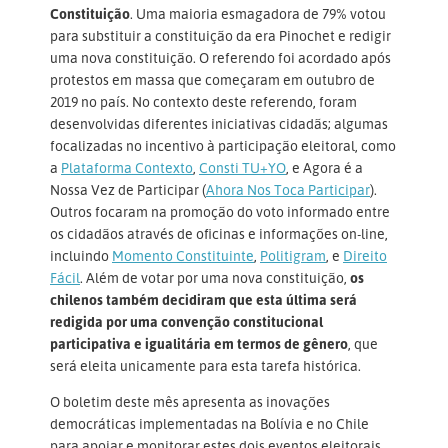
Constituição
. Uma maioria esmagadora de 79% votou
para substituir a constituição da era Pinochet e redigir
uma nova constituição. O referendo foi acordado após
protestos em massa que começaram em outubro de
2019 no país. No contexto deste referendo, foram
desenvolvidas diferentes iniciativas cidadãs; algumas
focalizadas no incentivo à participação eleitoral, como
a
Plataforma Contexto
,
Consti TU+YO
, e Agora é a
Nossa Vez de Participar (
Ahora Nos Toca Participar
).
Outros focaram na promoção do voto informado entre
os cidadãos através de oficinas e informações on-line,
incluindo
Momento Constituinte
,
Politigram
, e
Direito
Fácil
. Além de votar por uma nova constituição,
os
chilenos também decidiram que esta última será
redigida por uma convenção constitucional
participativa e igualitária em termos de gênero
, que
será eleita unicamente para esta tarefa histórica.
O boletim deste mês apresenta as inovações
democráticas implementadas na Bolívia e no Chile
para apoiar e monitorar estes dois eventos eleitorais.