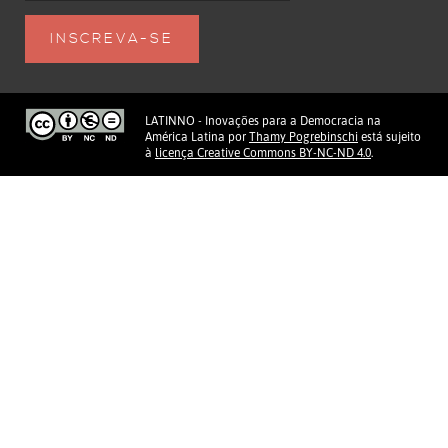
LATINNO - Inovações para a Democracia na
América Latina
por
Thamy Pogrebinschi
está sujeito
à
licença Creative Commons BY-NC-ND 4.0
.