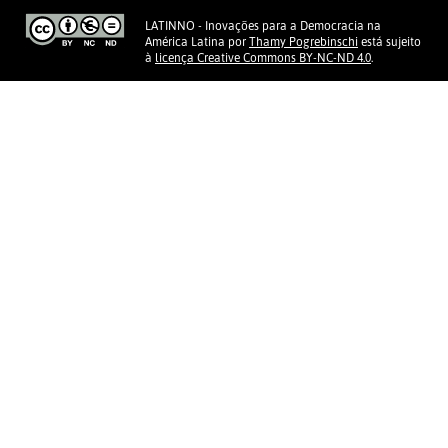
LATINNO - Inovações para a Democracia na
América Latina
por
Thamy Pogrebinschi
está sujeito
à
licença Creative Commons BY-NC-ND 4.0
.