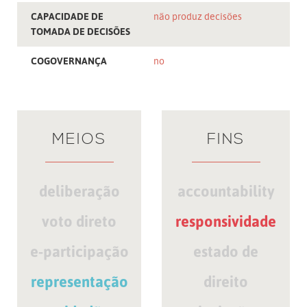
CAPACIDADE DE
não produz decisões
TOMADA DE DECISÕES
COGOVERNANÇA
no
MEIOS
FINS
deliberação
accountability
voto direto
responsividade
e-participação
estado de
representação
direito