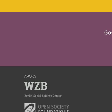
Gos
APOIO: