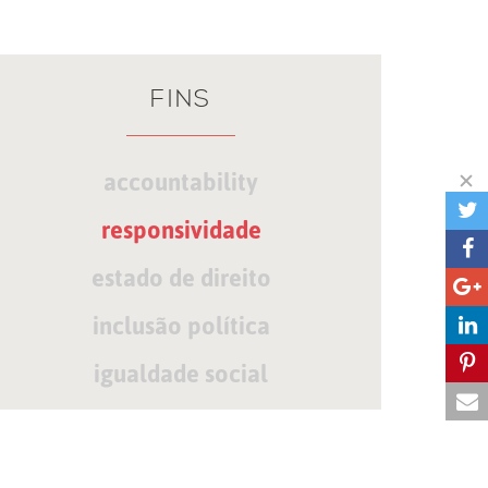
FINS
accountability
responsividade
estado de direito
inclusão política
igualdade social