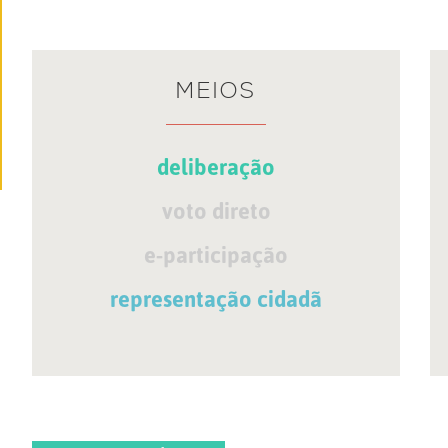
MEIOS
deliberação
voto direto
e-participação
representação cidadã