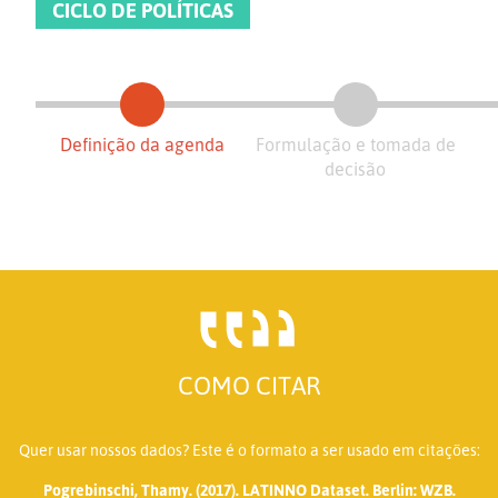
CICLO DE POLÍTICAS
Definição da agenda
Formulação e tomada de
decisão
COMO CITAR
Quer usar nossos dados? Este é o formato a ser usado em citações:
Pogrebinschi, Thamy. (2017). LATINNO Dataset. Berlin: WZB.