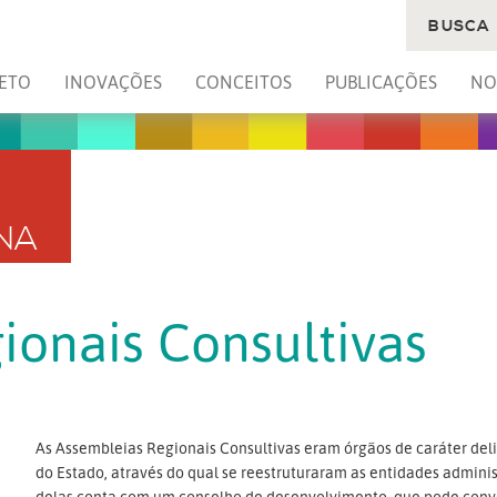
BUSCA
ETO
INOVAÇÕES
CONCEITOS
PUBLICAÇÕES
NO
NA
ionais Consultivas
As Assembleias Regionais Consultivas eram órgãos de caráter del
do Estado, através do qual se reestruturaram as entidades admin
delas conta com um conselho de desenvolvimento, que pode conv