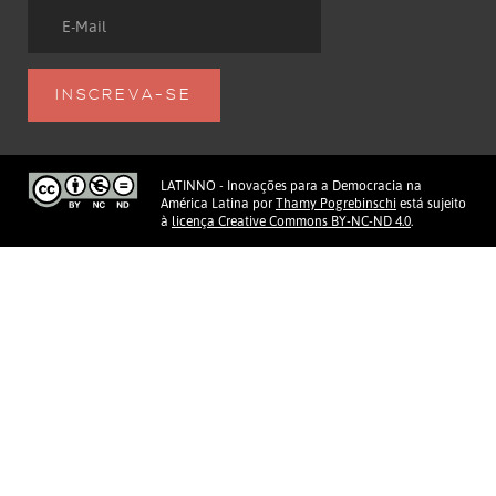
LATINNO - Inovações para a Democracia na
América Latina
por
Thamy Pogrebinschi
está sujeito
à
licença Creative Commons BY-NC-ND 4.0
.