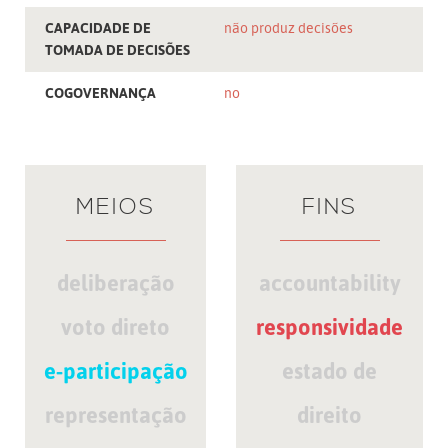
CAPACIDADE DE
não produz decisões
TOMADA DE DECISÕES
COGOVERNANÇA
no
MEIOS
FINS
deliberação
accountability
voto direto
responsividade
e-participação
estado de
representação
direito