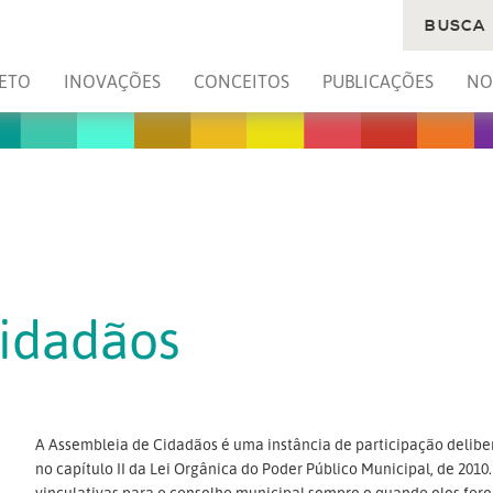
BUSCA
ETO
INOVAÇÕES
CONCEITOS
PUBLICAÇÕES
NO
Cidadãos
A Assembleia de Cidadãos é uma instância de participação deliber
no capítulo II da Lei Orgânica do Poder Público Municipal, de 2010
vinculativas para o conselho municipal sempre e quando eles for