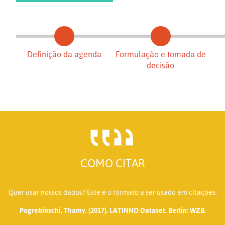
Definição da agenda
Formulação e tomada de
decisão
COMO CITAR
Quer usar nossos dados? Este é o formato a ser usado em citações:
Pogrebinschi, Thamy. (2017). LATINNO Dataset. Berlin: WZB.