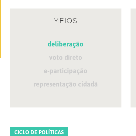
MEIOS
deliberação
voto direto
e-participação
representação cidadã
CICLO DE POLÍTICAS