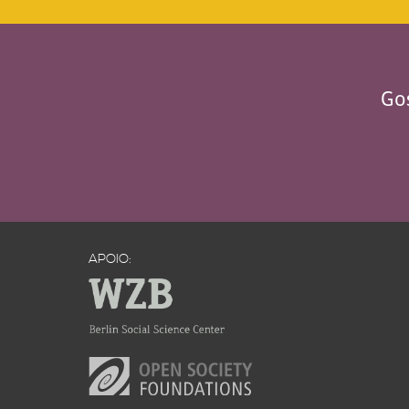
Gos
APOIO: