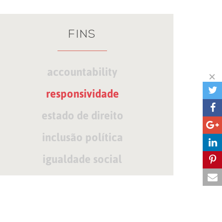
FINS
accountability
responsividade
estado de direito
inclusão política
igualdade social