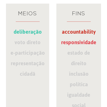
MEIOS
FINS
deliberação
accountability
voto direto
responsividade
e-participação
estado de
representação
direito
cidadã
inclusão
política
igualdade
social