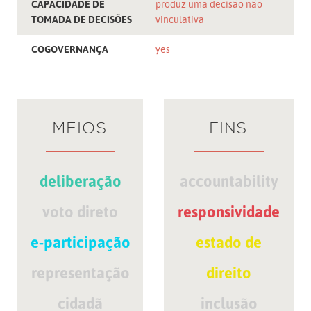
CAPACIDADE DE
produz uma decisão não
TOMADA DE DECISÕES
vinculativa
COGOVERNANÇA
yes
MEIOS
FINS
deliberação
accountability
voto direto
responsividade
e-participação
estado de
representação
direito
cidadã
inclusão