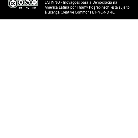
LATINNO - Inovações para a Democracia na
América Latina
por
Thamy Pogrebinschi
está sujeito
à
licença Creative Commons BY-NC-ND 4.0
.