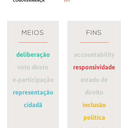
COGOVERNANÇA
yes
MEIOS
FINS
deliberação
accountability
voto direto
responsividade
e-participação
estado de
representação
direito
cidadã
inclusão
política