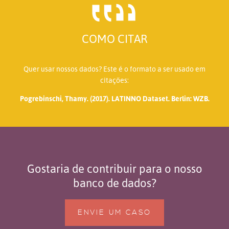
COMO CITAR
Quer usar nossos dados? Este é o formato a ser usado em
citações:
Pogrebinschi, Thamy. (2017). LATINNO Dataset. Berlin: WZB.
Gostaria de contribuir para o nosso
banco de dados?
ENVIE UM CASO