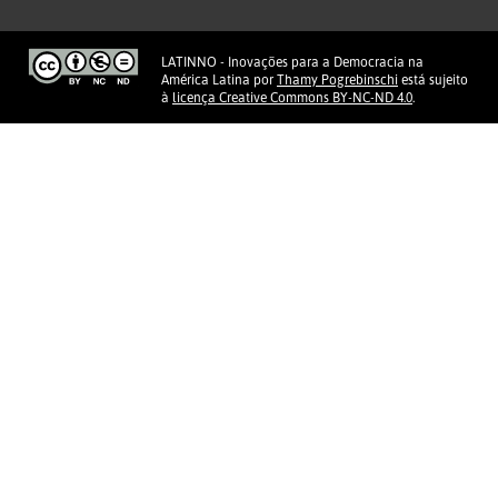
LATINNO - Inovações para a Democracia na
América Latina
por
Thamy Pogrebinschi
está sujeito
à
licença Creative Commons BY-NC-ND 4.0
.