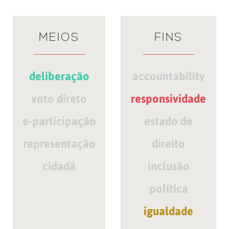
MEIOS
FINS
deliberação
accountability
voto direto
responsividade
e-participação
estado de
representação
direito
cidadã
inclusão
política
igualdade