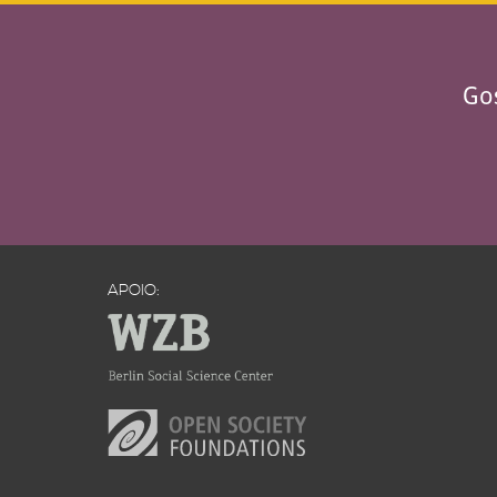
Gos
APOIO: