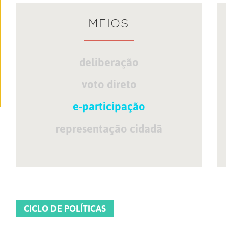
MEIOS
deliberação
voto direto
e-participação
representação cidadã
CICLO DE POLÍTICAS