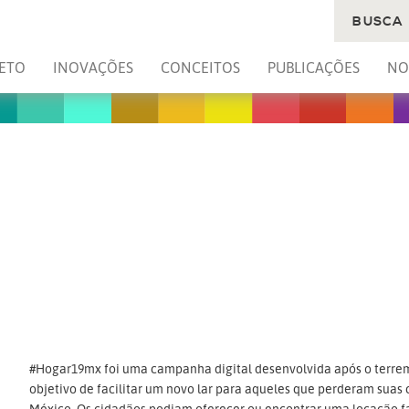
BUSCA
ETO
INOVAÇÕES
CONCEITOS
PUBLICAÇÕES
NO
#Hogar19mx foi uma campanha digital desenvolvida após o terrem
objetivo de facilitar um novo lar para aqueles que perderam sua
México. Os cidadãos podiam oferecer ou encontrar uma locação f