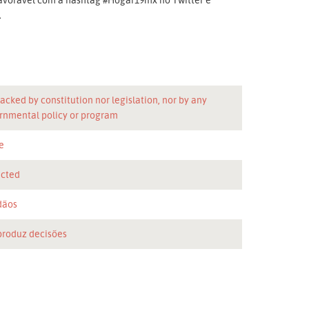
.
acked by constitution nor legislation, nor by any
rnmental policy or program
e
icted
dãos
produz decisões