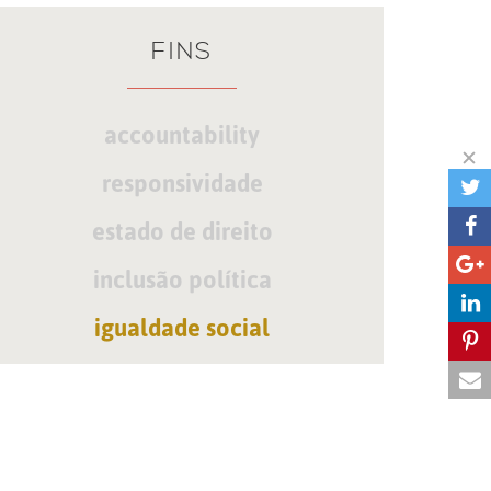
FINS
accountability
responsividade
estado de direito
inclusão política
igualdade social