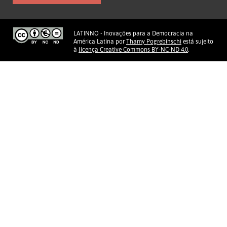
LATINNO - Inovações para a Democracia na
América Latina
por
Thamy Pogrebinschi
está sujeito
à
licença Creative Commons BY-NC-ND 4.0
.