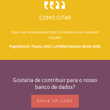
COMO CITAR
Quer usar nossos dados? Este é o formato a ser usado em
citações:
Pogrebinschi, Thamy. (2017). LATINNO Dataset. Berlin: WZB.
Gostaria de contribuir para o nosso
banco de dados?
ENVIE UM CASO