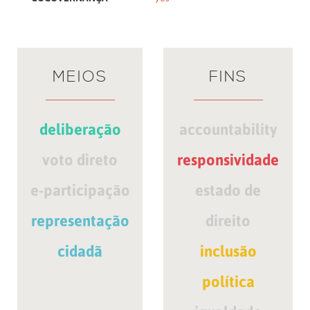
MEIOS
FINS
deliberação
accountability
voto direto
responsividade
e-participação
estado de
representação
direito
cidadã
inclusão
política