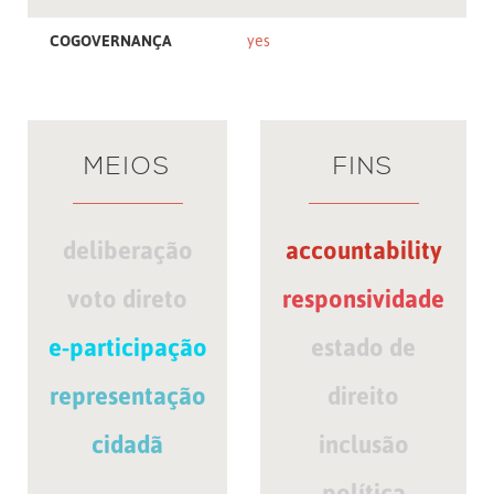
COGOVERNANÇA
yes
MEIOS
FINS
deliberação
accountability
voto direto
responsividade
e-participação
estado de
representação
direito
cidadã
inclusão
política