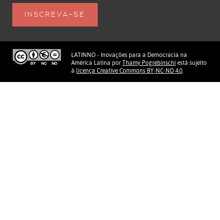
LATINNO - Inovações para a Democracia na
América Latina
por
Thamy Pogrebinschi
está sujeito
à
licença Creative Commons BY-NC-ND 4.0
.