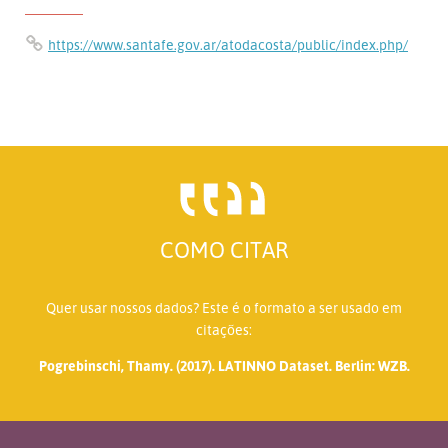
https://www.santafe.gov.ar/atodacosta/public/index.php/
COMO CITAR
Quer usar nossos dados? Este é o formato a ser usado em
citações:
Pogrebinschi, Thamy. (2017). LATINNO Dataset. Berlin: WZB.